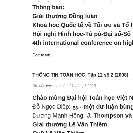
Thông báo:
Giải thưởng Đồng luân
Khoá học Quốc tế về Tối ưu và Tổ
Hội nghị Hình học-Tô pô-Đại số-Số
4th international conference on hi
Đọc thêm...
THÔNG TIN TOÁN HỌC, Tập 12 số 2 (2008)
Gửi bởi:
vms
- thứ sáu, 21 tháng 8 2015
Chào mừng Đại hội Toán học Việt 
Đỗ Ngọc Diệp:
- một dư luận bùn
E8
Dương Mạnh Hồng:
J. Thompson và J
Giải thưởng Lê Văn Thiêm