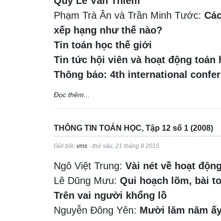
Quỹ Lê Văn Thiêm
Phạm Trà Ân và Trần Minh Tước:
Các
xếp hạng như thế nào?
Tin toán học thế giới
Tin tức hội viên và hoạt động toán
Thông báo: 4th international confe
Đọc thêm...
THÔNG TIN TOÁN HỌC, Tập 12 số 1 (2008)
Gửi bởi:
vms
- thứ sáu, 21 tháng 8 2015
Ngô Việt Trung:
Vài nét về hoạt độn
Lê Dũng Mưu:
Qui hoạch lõm, bài t
Trên vai người khổng lồ
Nguyễn Đông Yên:
Mười lăm năm ấy