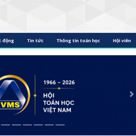
t động
Tin tức
Thông tin toán học
Hội viên