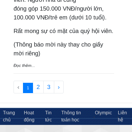
đóng góp 150.000 VNĐ/người lớn,
100.000 VNĐ/trẻ em (dưới 10 tuổi).
Rất mong sự có mặt của quý hội viên.
(Thông báo mời này thay cho giấy
mời riêng)
Đọc thêm...
‹
2
3
›
1
Trang
Hoạt
Tin
Thông tin
Olympic
Liên
chủ
động
tức
toán học
hệ