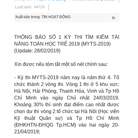
Lượt xem: 44724
Xuất bản trong:
TIN HOẠT ĐỘNG
In
THÔNG BÁO SỐ 1 KỲ THI TÌM KIẾM TÀI
NĂNG TOÁN HỌC TRẺ 2019 (MYTS-2019)
(Update: 28/02/2019)
Xin được nêu tóm tắt một số nét chính sau:
- Kỳ thi MYTS-2019 năm nay là năm thứ 4. Tổ
chức thành 2 vòng thi. Vòng 1 thi ở 5 khu vực:
Hà Nội, Hải Phòng, Thanh Hóa, Vinh và Tp Hồ
Chí Minh vào ngày Chủ nhật 24/03/2019.
Khoảng 30% thí sinh đạt điểm cao nhất được
chọn dự thi vòng 2 tổ chức tại Hà Nội (Học viện
Kỹ thuật Quân sự) và Tp Hồ Chí Minh
(ĐHKHTN-ĐHQG Tp.HCM) vào hai
ngày 20-
21/04/2019;