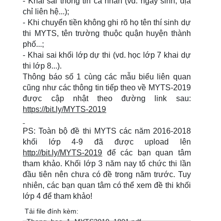
- Khai sai thông tin cá nhân (vd. ngày sinh, địa
chỉ liên hệ...);
- Khi chuyển tiền không ghi rõ họ tên thí sinh dự
thi MYTS, tên trường thuộc quận huyện thành
phố...;
- Khai sai khối lớp dự thi (vd. học lớp 7 khai dự
thi lớp 8...).
Thông báo số 1 cùng các mẫu biểu liên quan
cũng như các thông tin tiếp theo về MYTS-2019
được cập nhật theo đường link sau:
https://bit.ly/MYTS-2019
PS: Toàn bộ đề thi MYTS các năm 2016-2018
khối lớp 4-9 đã được upload lên
http://bit.ly/MYTS-2019
để các bạn quan tâm
tham khảo. Khối lớp 3 năm nay tổ chức thi lần
đầu tiên nên chưa có đề trong năm trước. Tuy
nhiên, các bạn quan tâm có thể xem đề thi khối
lớp 4 để tham khảo!
Tải file đính kèm: