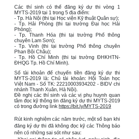
Các thí sinh có thể đăng ký dự thi vòng 1
MYTS-2019 tại 1 trong 5 địa điểm:
- Tp. Hà Nội (thi tại Học viện Kỹ thuật Quân sự);
- Tp. Hải Phòng (thi tại trường Đại học Hải
Phòng);
- Tp. Thanh Hóa (thi tại trường Phổ thông
chuyên Lam Sơn);
- Tp. Vinh (thi tại trường Phổ thông chuyên
Phan Bội Châu);
- Tp. Hồ Chí Minh (thi tại trường ĐHKHTN-
ĐHQG Tp. Hồ Chí Minh).
Số tài khoản để chuyển tiền đăng ký dự thi
MYTS-2019 là: Chủ tài khoản: Hội Toán học
Việt Nam - Số TK: 22210003934202 - BIDV chi
nhánh Thanh Xuân, Hà Nội).
Đề nghị các thí sinh và các vị phụ huynh quan
tâm đọc kỹ thông tin đăng ký dự thi MYTS-2019
có trong đường link
https://bit.ly/MYTS-2019
Rút kinh nghiệm các năm trước, một số bạn khi
đăng ký dự thi đã không đọc kỹ các Thông báo
nên có những sai sót như sau: