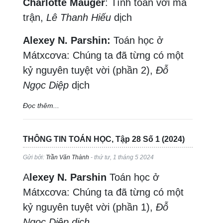
Charlotte Mauger
: Tính toán với ma
trận,
Lê Thanh Hiếu
dịch
Alexey N. Parshin:
Toán học ở
Mátxcơva: Chúng ta đã từng có một
kỷ nguyên tuyệt vời (phần 2),
Đỗ
Ngọc Diệp
dịch
Đọc thêm...
THÔNG TIN TOÁN HỌC, Tập 28 Số 1 (2024)
Gửi bởi:
Trần Văn Thành
- thứ tư, 1 tháng 5 2024
A
lexey N. Parshin
Toán học ở
Mátxcơva: Chúng ta đã từng có một
kỷ nguyên tuyệt vời (phần 1),
Đỗ
Ngọc Diệp dịch