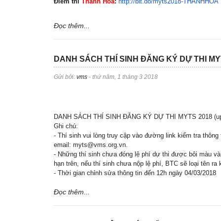
Điểm thi
Thanh Hóa
:
http://bit.do/myts2018-
THANHHOA
Đọc thêm...
DANH SÁCH THÍ SINH ĐĂNG KÝ DỰ THI MYTS
Gửi bởi:
vms
- thứ năm, 1 tháng 3 2018
DANH SÁCH THÍ SINH ĐĂNG KÝ DỰ THI MYTS 2018 (up
Ghi chú:
- Thí sinh vui lòng truy cập vào đường link kiểm tra thông
email:
myts@vms.org.vn
.
- Những thí sinh chưa đóng lệ phí dự thi được bôi màu và
hạn trên, nếu thí sinh chưa nộp lệ phí, BTC sẽ loại tên ra 
- Thời gian chỉnh sửa thông tin đến 12h ngày 04/03/2018
Đọc thêm...