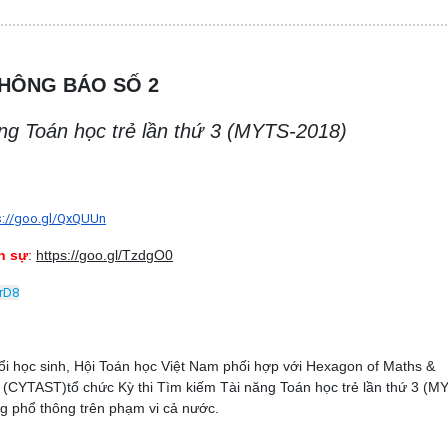
HÔNG BÁO SỐ 2
ăng Toán học trẻ lần thứ 3 (MYTS-2018)
s://goo.gl/QxQUUn
n sự
:
https://goo.gl/TzdgO0
rD8
ổi học sinh, Hội Toán học Việt Nam phối hợp với Hexagon of Maths &
(CYTAST)tổ chức Kỳ thi Tìm kiếm Tài năng Toán học trẻ lần thứ 3 (M
ng phổ thông trên phạm vi cả nước.