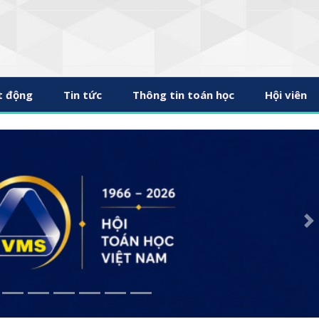
t động
Tin tức
Thông tin toán học
Hội viên