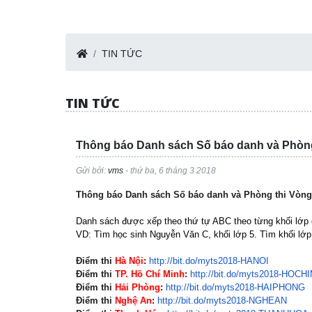
TIN TỨC
TIN TỨC
Thông báo Danh sách Số báo danh và Phòn
Gửi bởi:
vms
- thứ ba, 6 tháng 3 2018
Thông báo Danh sách Số báo danh và Phòng thi Vòn
Danh sách được xếp theo thứ tự ABC theo từng khối lớp dự
VD: Tìm học sinh Nguyễn Văn C, khối lớp 5. Tìm khối lớp
Điểm thi
Hà Nội
:
http://bit.do/myts2018-
HANOI
Điểm thi
TP. Hồ Chí Minh
:
http://bit.do/myts2018-
HOCHI
Điểm thi
Hải Phòng
:
http://bit.do/myts2018-
HAIPHONG
Điểm thi
Nghệ An
:
http://bit.do/myts2018-
NGHEAN