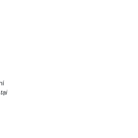
hí
tại