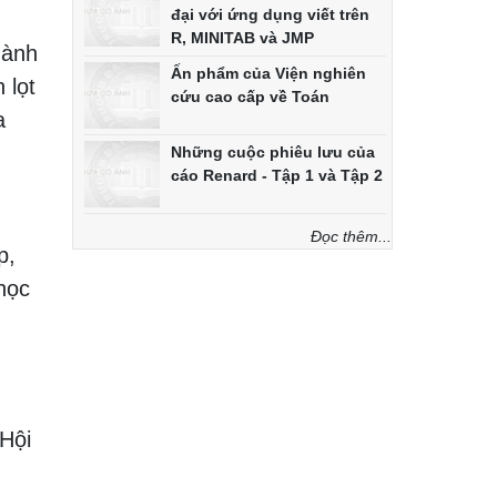
đại với ứng dụng viết trên
R, MINITAB và JMP
dành
Ấn phẩm của Viện nghiên
 lọt
cứu cao cấp về Toán
a
Những cuộc phiêu lưu của
cáo Renard - Tập 1 và Tập 2
Đọc thêm...
p,
học
 Hội