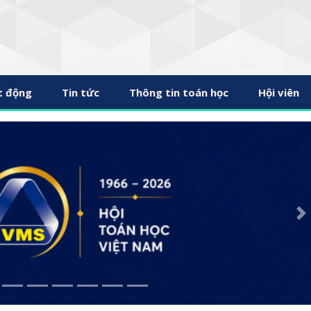
t động
Tin tức
Thông tin toán học
Hội viên