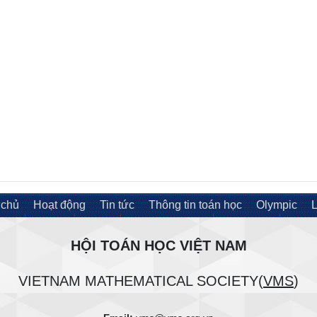
 chủ
Hoạt động
Tin tức
Thông tin toán học
Olympic
L
HỘI TOÁN HỌC VIỆT NAM
VIETNAM MATHEMATICAL SOCIETY(
VMS
)