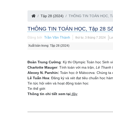
Tập 28 (2024)
THÔNG TIN TOÁN HỌC, Tập
THÔNG TIN TOÁN HỌC, Tập 28 Số 
Đăng bởi
Trần Văn Thành
thứ tư, 3 tháng 7 2024
Lư
Xuất bản trong:
Tập 28 (2024)
Đoàn Trung Cường
: Kỳ thi Olympic Toán học Sinh v
Charlotte Mauger
: Tính toán với ma trận,
Lê Thanh 
Alexey N. Parshin:
Toán học ở Mátxcơva: Chúng ta đ
Lê Tuấn Hoa
: Đăng ký và xét đạt tiêu chuẩn học hà
Tin tức hội viên và hoạt động toán học
Tin thế giới
Thông tin chi tiết xem tại
đây