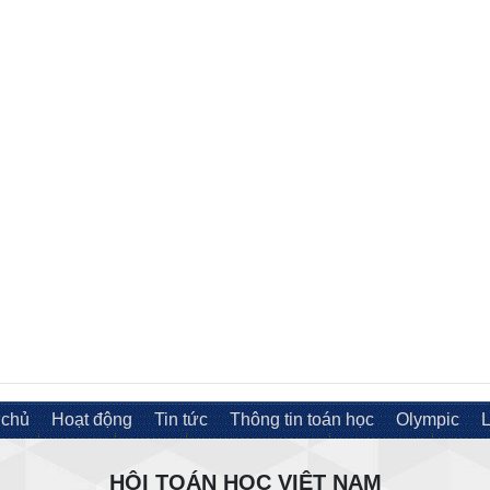
 chủ
Hoạt động
Tin tức
Thông tin toán học
Olympic
L
HỘI TOÁN HỌC VIỆT NAM