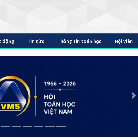
t động
Tin tức
Thông tin toán học
Hội viên