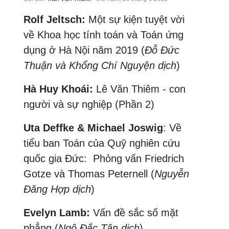
Rolf Jeltsch:
Một sự kiện tuyệt vời
về Khoa học tính toán và Toán ứng
dụng ở Hà Nội năm 2019 (
Đỗ Đức
Thuận và Khổng Chí Nguyện dịch
)
Hà Huy Khoái:
Lê Văn Thiêm - con
người và sự nghiệp (Phần 2)
Uta Deffke & Michael Joswig
: Về
tiểu ban Toán của Quỹ nghiên cứu
quốc gia Đức: Phỏng vấn Friedrich
Gotze và Thomas Peternell (
Nguyễn
Đăng Hợp dịch
)
Evelyn Lamb:
Vấn đề sắc số mặt
phẳng (
Ngô Đắc Tân dịch
)