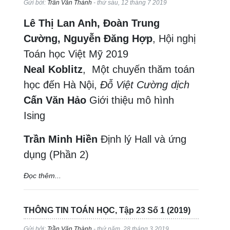
Gửi bởi:
Trần Văn Thành
- thứ sáu, 12 tháng 7 2019
Lê Thị Lan Anh, Đoàn Trung
Cường, Nguyễn Đăng Hợp
, Hội nghị
Toán học Việt Mỹ 2019
Neal Koblitz
, Một chuyến thăm toán
học đến Hà Nội,
Đỗ Việt Cường dịch
Cấn Văn Hảo
Giới thiệu mô hình
Ising
Trần Minh Hiền
Định lý Hall và ứng
dụng (Phần 2)
Đọc thêm...
THÔNG TIN TOÁN HỌC, Tập 23 Số 1 (2019)
Gửi bởi:
Trần Văn Thành
- thứ năm, 28 tháng 3 2019