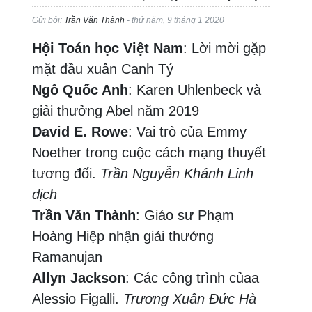
Gửi bởi:
Trần Văn Thành
- thứ năm, 9 tháng 1 2020
Hội Toán học Việt Nam
: Lời mời gặp
mặt đầu xuân Canh Tý
Ngô Quốc Anh
: Karen Uhlenbeck và
giải thưởng Abel năm 2019
David E. Rowe
: Vai trò của Emmy
Noether trong cuộc cách mạng thuyết
tương đối.
Trần Nguyễn Khánh Linh
dịch
Trần Văn Thành
: Giáo sư Phạm
Hoàng Hiệp nhận giải thưởng
Ramanujan
Allyn Jackson
: Các công trình củaa
Alessio Figalli.
Trương Xuân Đức Hà