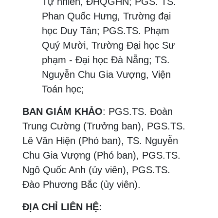
Tự nhiên, ĐHQGHN; PGS. TS.
Phan Quốc Hưng, Trường đại
học Duy Tân; PGS.TS. Phạm
Quý Mười, Trường Đại học Sư
phạm - Đại học Đà Nẵng; TS.
Nguyễn Chu Gia Vượng, Viện
Toán học;
BAN GIÁM KHẢO
: PGS.TS. Đoàn
Trung Cường (Trưởng ban), PGS.TS.
Lê Văn Hiện (Phó ban), TS. Nguyễn
Chu Gia Vượng (Phó ban), PGS.TS.
Ngô Quốc Anh (ủy viên), PGS.TS.
Đào Phương Bắc (ủy viên).
ĐỊA CHỈ LIÊN HỆ: