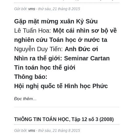
Gửi bởi:
vms
- thứ sáu, 21 tháng 8 2015
Gặp mặt mừng xuân Kỷ Sửu
Lê Tuấn Hoa:
Một cái nhìn sơ bộ về
nghiên cứu Toán học ở nước ta
Nguyễn Duy Tiến:
Anh Đức ơi
Nhìn ra thế giới: Seminar Cartan
Tin toán học thế giới
Thông báo:
Hội nghị quốc tế Hình học Phức
Đọc thêm...
THÔNG TIN TOÁN HỌC, Tập 12 số 3 (2008)
Gửi bởi:
vms
- thứ sáu, 21 tháng 8 2015