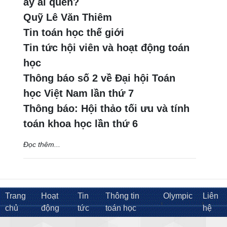
ấy ai quên?
Quỹ Lê Văn Thiêm
Tin toán học thế giới
Tin tức hội viên và hoạt động toán
học
Thông báo số 2 về Đại hội Toán
học Việt Nam lần thứ 7
Thông báo: Hội thảo tối ưu và tính
toán khoa học lần thứ 6
Đọc thêm...
Trang
Hoạt
Tin
Thông tin
Olympic
Liên
chủ
động
tức
toán học
hệ