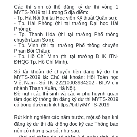
Các thí sinh có thể đăng ký dự thi vòng 1
MYTS-2019 tại 1 trong 5 địa điểm:
- Tp. Hà Nội (thi tại Học viện Kỹ thuật Quân sự);
- Tp. Hải Phòng (thi tại trường Đại học Hải
Phòng);
- Tp. Thanh Hóa (thi tại trường Phổ thông
chuyên Lam Sơn);
- Tp. Vinh (thi tại trường Phổ thông chuyên
Phan Bội Châu);
- Tp. Hồ Chí Minh (thi tại trường ĐHKHTN-
ĐHQG Tp. Hồ Chí Minh).
Số tài khoản để chuyển tiền đăng ký dự thi
MYTS-2019 là: Chủ tài khoản: Hội Toán học
Việt Nam - Số TK: 22210003934202 - BIDV chi
nhánh Thanh Xuân, Hà Nội).
Đề nghị các thí sinh và các vị phụ huynh quan
tâm đọc kỹ thông tin đăng ký dự thi MYTS-2019
có trong đường link
https://bit.ly/MYTS-2019
Rút kinh nghiệm các năm trước, một số bạn khi
đăng ký dự thi đã không đọc kỹ các Thông báo
nên có những sai sót như sau: