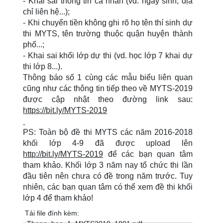
- Khai sai thông tin cá nhân (vd. ngày sinh, địa
chỉ liên hệ...);
- Khi chuyển tiền không ghi rõ họ tên thí sinh dự
thi MYTS, tên trường thuộc quận huyện thành
phố...;
- Khai sai khối lớp dự thi (vd. học lớp 7 khai dự
thi lớp 8...).
Thông báo số 1 cùng các mẫu biểu liên quan
cũng như các thông tin tiếp theo về MYTS-2019
được cập nhật theo đường link sau:
https://bit.ly/MYTS-2019
PS: Toàn bộ đề thi MYTS các năm 2016-2018
khối lớp 4-9 đã được upload lên
http://bit.ly/MYTS-2019
để các bạn quan tâm
tham khảo. Khối lớp 3 năm nay tổ chức thi lần
đầu tiên nên chưa có đề trong năm trước. Tuy
nhiên, các bạn quan tâm có thể xem đề thi khối
lớp 4 để tham khảo!
Tải file đính kèm: