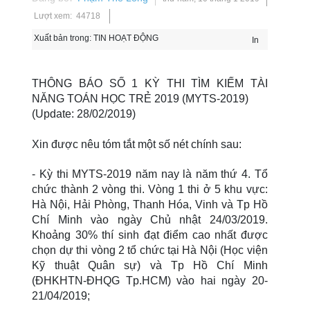
Lượt xem: 44718
Xuất bản trong:
TIN HOẠT ĐỘNG
In
THÔNG BÁO SỐ 1 KỲ THI TÌM KIẾM TÀI
NĂNG TOÁN HỌC TRẺ 2019 (MYTS-2019)
(Update: 28/02/2019)
Xin được nêu tóm tắt một số nét chính sau:
- Kỳ thi MYTS-2019 năm nay là năm thứ 4. Tổ
chức thành 2 vòng thi. Vòng 1 thi ở 5 khu vực:
Hà Nội, Hải Phòng, Thanh Hóa, Vinh và Tp Hồ
Chí Minh vào ngày Chủ nhật 24/03/2019.
Khoảng 30% thí sinh đạt điểm cao nhất được
chọn dự thi vòng 2 tổ chức tại Hà Nội (Học viện
Kỹ thuật Quân sự) và Tp Hồ Chí Minh
(ĐHKHTN-ĐHQG Tp.HCM) vào hai
ngày 20-
21/04/2019;