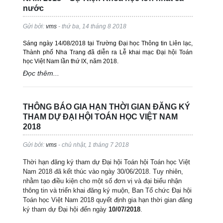
nước
Gửi bởi:
vms
- thứ ba, 14 tháng 8 2018
Sáng ngày 14/08/2018 tại Trường Đại học Thông tin Liên lạc,
Thành phố Nha Trang đã diễn ra Lễ khai mạc Đại hội Toán
học Việt Nam lần thứ IX, năm 2018.
Đọc thêm...
THÔNG BÁO GIA HẠN THỜI GIAN ĐĂNG KÝ
THAM DỰ ĐẠI HỘI TOÁN HỌC VIỆT NAM
2018
Gửi bởi:
vms
- chủ nhật, 1 tháng 7 2018
Thời hạn đăng ký tham dự Đại hội Toán hội Toán học Việt
Nam 2018 đã kết thúc vào ngày 30/06/2018. Tuy nhiên,
nhằm tạo điều kiện cho một số đơn vị và đại biểu nhận
thông tin và triển khai đăng ký muộn, Ban Tổ chức Đại hội
Toán học Việt Nam 2018 quyết định gia hạn thời gian đăng
ký tham dự Đại hội đến ngày
10/07/2018
.