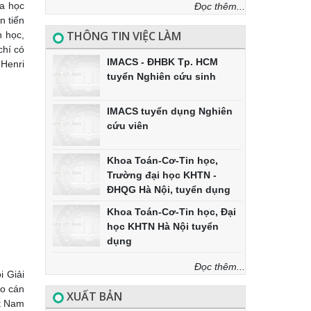
oa học
Đọc thêm...
n tiến
THÔNG TIN VIỆC LÀM
h học,
chí có
IMACS - ĐHBK Tp. HCM
 Henri
tuyển Nghiên cứu sinh
IMACS tuyển dụng Nghiên
cứu viên
Khoa Toán-Cơ-Tin học,
Trường đại học KHTN -
ĐHQG Hà Nội, tuyển dụng
Khoa Toán-Cơ-Tin học, Đại
học KHTN Hà Nội tuyển
dụng
Đọc thêm...
i Giải
ho cán
XUẤT BẢN
ệt Nam