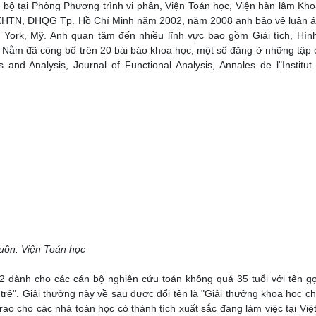
bộ tại Phòng Phương trình vi phân, Viện Toán học, Viện hàn lâm Kh
 KHTN, ĐHQG Tp. Hồ Chí Minh năm 2002, năm 2008 anh bảo vệ luận á
York, Mỹ. Anh quan tâm đến nhiều lĩnh vực bao gồm Giải tích, Hìn
 Nẫm đã công bố trên 20 bài báo khoa học, một số đăng ở những tập 
and Analysis, Journal of Functional Analysis, Annales de l"Institut
uồn: Viện Toán học
 dành cho các cán bộ nghiên cứu toán không quá 35 tuổi với tên gọ
rẻ". Giải thưởng này về sau được đổi tên là "Giải thưởng khoa học c
 trao cho các nhà toán học có thành tích xuất sắc đang làm việc tại Vi