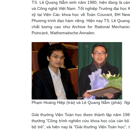
TS. Lê Quang Nẫm sinh năm 1980, hiện đang là cán 
và Công nghệ Việt Nam. Tốt nghiệp Trường đại học
sỹ tại Viện Các khoa học về Toán Courant, ĐH New 
Phương trình đạo hàm riêng. Hiện nay TS. Lê Quang
chất lượng cao như Archive for Rational Mechanics 
Poincaré, Mathematische Annalen.
Phạm Hoàng Hiệp (trái) và Lê Quang Nẫm (phải).
Ng
Giải thưởng Viện Toán học được thành lập năm 1982
thưởng "Công trình nghiên cứu khoa học của cán bộ t
bộ trẻ", và hiện nay là "Giải thưởng Viện Toán học",