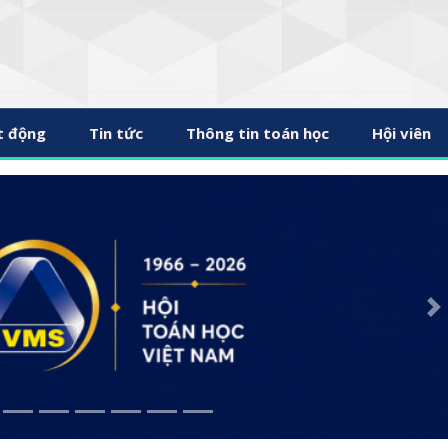
t động
Tin tức
Thông tin toán học
Hội viên