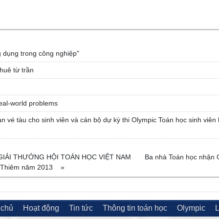
g dụng trong công nghiệp"
huê từ trần
eal-world problems
n vé tàu cho sinh viên và cán bộ dự kỳ thi Olympic Toán học sinh viên 
GIẢI THƯỞNG HỘI TOÁN HỌC VIỆT NAM
Ba nhà Toán học nhận G
n Thiêm năm 2013
»
 chủ
Hoạt động
Tin tức
Thông tin toán học
Olympic
L