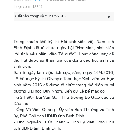
Lượt xem: 18346
Xuất bản trong:
Kỳ thi năm 2016
In
Trong khuôn khổ kỳ thi Hội sinh viên Việt Nam tỉnh
Bình Định đã tổ chức ngày hội "Học sinh, sinh viên
với tình yêu biển, đảo Tổ quốc". Hoạt động này đã
thu hút được sự tham gia của đông đảo học sinh và
sinh viên.
Sau 5 ngày làm việc tích cực, sáng ngày 16/4/2016,
Lễ bế mạc Kỳ thi Olympic Toán học Sinh viên và Học
sinh năm 2016 đã được tổ chức trọng thể diễn ra tại
trường Đại học Quy Nhơn. Đến dự Lễ bế mạc có:
- GS.TSKH Bùi Văn Ga - Thứ trưởng Bộ Giáo dục và
Đào tạo;
- Ông Võ Vinh Quang - Ủy viên Ban Thường vụ Tỉnh
ủy, Phó Chủ tịch HĐND tỉnh Bình Định;
- Ông Nguyễn Tuấn Thanh - Tỉnh ủy viên, Phó Chủ
tịch UBND tỉnh Bình Định;