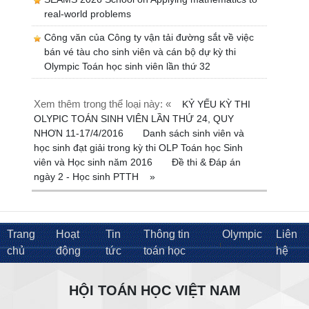
real-world problems
Công văn của Công ty vận tải đường sắt về việc
bán vé tàu cho sinh viên và cán bộ dự kỳ thi
Olympic Toán học sinh viên lần thứ 32
Xem thêm trong thể loại này: «
KỶ YẾU KỲ THI
OLYPIC TOÁN SINH VIÊN LẦN THỨ 24, QUY
NHƠN 11-17/4/2016
Danh sách sinh viên và
học sinh đạt giải trong kỳ thi OLP Toán học Sinh
viên và Học sinh năm 2016
Đề thi & Đáp án
ngày 2 - Học sinh PTTH
»
Trang
Hoạt
Tin
Thông tin
Olympic
Liên
chủ
động
tức
toán học
hệ
HỘI TOÁN HỌC VIỆT NAM