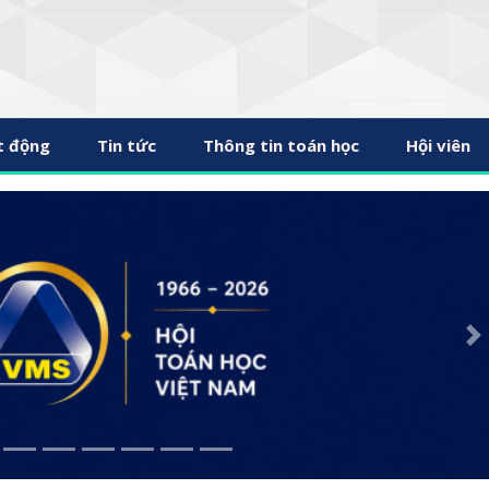
t động
Tin tức
Thông tin toán học
Hội viên