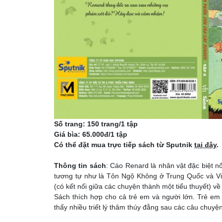
Số trang: 150 trang/1 tập
Giá bìa: 65.000đ/1 tập
Có thể đặt mua trực tiếp sách từ Sputnik
tại đây
.
Thông tin sách
: Cáo Renard là nhân vật đặc biệt nổ
tương tự như là Tôn Ngộ Không ở Trung Quốc và V
(có kết nối giữa các chuyện thành một tiểu thuyết) về
Sách thích hợp cho cả trẻ em và người lớn. Trẻ em
thấy nhiều triết lý thâm thúy đằng sau các câu chuyệ