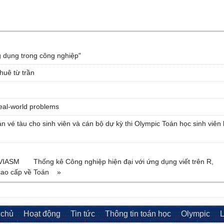
g dụng trong công nghiệp"
huê từ trần
eal-world problems
n vé tàu cho sinh viên và cán bộ dự kỳ thi Olympic Toán học sinh viên 
 VIASM
Thống kê Công nghiệp hiện đại với ứng dụng viết trên R,
cao cấp về Toán
»
 chủ
Hoạt động
Tin tức
Thông tin toán học
Olympic
L