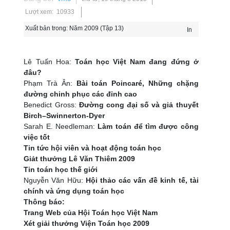
Lượt xem: 10933
Xuất bản trong:
Năm 2009 (Tập 13)
In
Lê Tuấn Hoa:
Toán học Việt Nam đang đứng ở
đâu?
Phạm Trà Ân:
Bài toán Poincaré, Những chặng
đường chinh phục các đỉnh cao
Benedict Gross:
Đường cong đại số và giả thuyết
Birch–Swinnerton-Dyer
Sarah E. Needleman:
Làm toán để tìm được công
việc tốt
Tin tức hội viên và hoạt động toán học
Giảt thưởng Lê Văn Thiêm 2009
Tin toán học thế giới
Nguyễn Văn Hữu:
Hội thảo các vấn đề kinh tế, tài
chính và ứng dụng toán học
Thông báo:
Trang Web của Hội Toán học Việt Nam
Xét giải thưởng Viện Toán học 2009