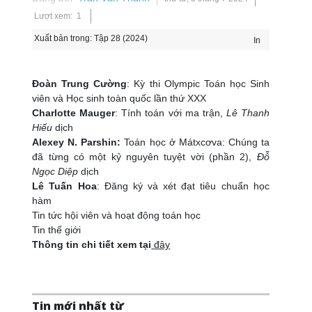
Lượt xem: 1
Xuất bản trong:
Tập 28 (2024)
In
Đoàn Trung Cường
: Kỳ thi Olympic Toán học Sinh
viên và Học sinh toàn quốc lần thứ XXX
Charlotte Mauger
: Tính toán với ma trận,
Lê Thanh
Hiếu
dịch
Alexey N. Parshin:
Toán học ở Mátxcơva: Chúng ta
đã từng có một kỷ nguyên tuyệt vời (phần 2),
Đỗ
Ngọc Diệp
dịch
Lê Tuấn Hoa
: Đăng ký và xét đạt tiêu chuẩn học
hàm
Tin tức hội viên và hoạt động toán học
Tin thế giới
Thông tin chi tiết xem tại
đây
Tin mới nhất từ