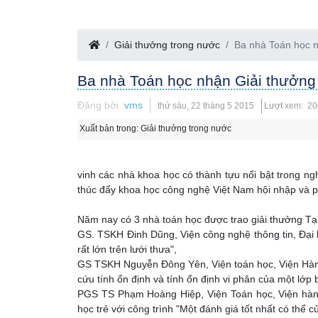
Giải thưởng trong nước
Ba nhà Toán học 
Ba nhà Toán học nhận Giải thưởn
Đăng bởi
vms
thứ sáu, 22 tháng 5 2015
Lượt xem: 2
Xuất bản trong:
Giải thưởng trong nước
vinh các nhà khoa học có thành tựu nổi bật trong ng
thúc đẩy khoa học công nghệ Việt Nam hội nhập và ph
Năm nay có 3 nhà toán học được trao giải thưởng T
GS. TSKH Đinh Dũng, Viện công nghệ thông tin, Đại h
rất lớn trên lưới thưa",
GS TSKH Nguyễn Đông Yên, Viện toán học, Viện Hàn 
cứu tính ổn định và tính ổn định vi phân của một lớp
PGS TS Phạm Hoàng Hiệp, Viện Toán học, Viện hàn
học trẻ với công trình "Một đánh giá tốt nhất có thể 