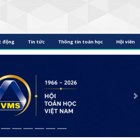
t động
Tin tức
Thông tin toán học
Hội viên