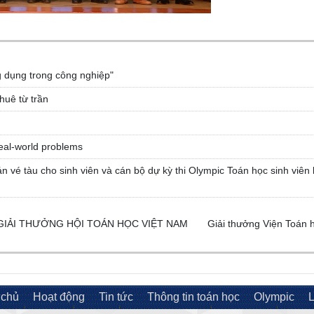
g dụng trong công nghiệp"
huê từ trần
eal-world problems
n vé tàu cho sinh viên và cán bộ dự kỳ thi Olympic Toán học sinh viên 
GIẢI THƯỞNG HỘI TOÁN HỌC VIỆT NAM
Giải thưởng Viện Toán 
 chủ
Hoạt động
Tin tức
Thông tin toán học
Olympic
L