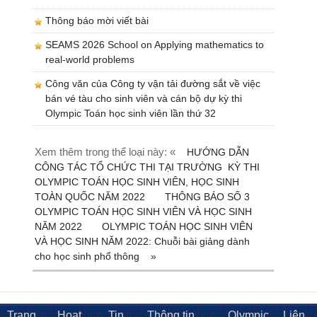
Thông báo mời viết bài
SEAMS 2026 School on Applying mathematics to
real-world problems
Công văn của Công ty vận tải đường sắt về việc
bán vé tàu cho sinh viên và cán bộ dự kỳ thi
Olympic Toán học sinh viên lần thứ 32
Xem thêm trong thể loại này: «
HƯỚNG DẪN
CÔNG TÁC TỔ CHỨC THI TẠI TRƯỜNG KỲ THI
OLYMPIC TOÁN HỌC SINH VIÊN, HỌC SINH
TOÀN QUỐC NĂM 2022
THÔNG BÁO SỐ 3
OLYMPIC TOÁN HỌC SINH VIÊN VÀ HỌC SINH
NĂM 2022
OLYMPIC TOÁN HỌC SINH VIÊN
VÀ HỌC SINH NĂM 2022: Chuỗi bài giảng dành
cho học sinh phổ thông
»
Trang
Hoạt
Tin
Thông tin
Olympic
Liên