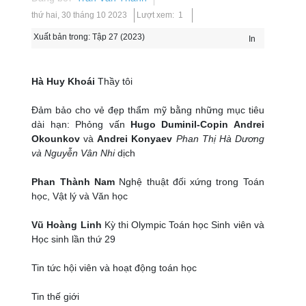
thứ hai, 30 tháng 10 2023
Lượt xem: 1
Xuất bản trong:
Tập 27 (2023)
In
Hà Huy Khoái
Thầy tôi
Đảm bảo cho vẻ đẹp thẩm mỹ bằng những mục tiêu
dài hạn: Phỏng vấn
Hugo Duminil-Copin Andrei
Okounkov
và
Andrei Konyaev
Phan Thị Hà Dương
và Nguyễn Vân Nhi
dịch
Phan Thành Nam
Nghệ thuật đối xứng trong Toán
học, Vật lý và Văn học
Vũ Hoàng Linh
Kỳ thi Olympic Toán học Sinh viên và
Học sinh lần thứ 29
Tin tức hội viên và hoạt động toán học
Tin thế giới